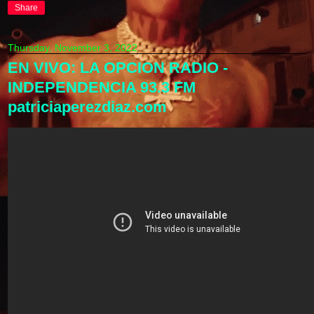
Share
Thursday, November 3, 2022
EN VIVO: LA OPCION RADIO -
INDEPENDENCIA 93.3 FM
patriciaperezdiaz.com